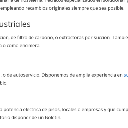
uinaria de hostelería. Técnicos especializados en soluciona
l empleando recambios originales siempre que sea posible.
striales
ción, de filtro de carbono, o extractoras por succión. Tam
da o como encimera.
es, o de autoservicio. Disponemos de amplia experiencia en
s
bio.
a potencia eléctrica de pisos, locales o empresas y que cum
torio disponer de un Boletín.