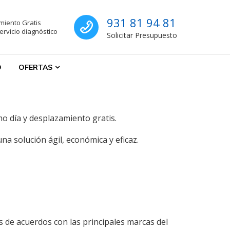
Sat calderas Barc
931 81 94 81
miento Gratis
s
rvicio diagnóstico
Solicitar Presupuesto
O
OFERTAS
o día y desplazamiento gratis.
a solución ágil, económica y eficaz.
de acuerdos con las principales marcas del