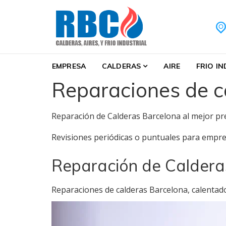
Skip to navigation
Skip to content
Calderas Barcelona S
Calderas Barcelona Servicio Técnico reparaci
EMPRESA
CALDERAS
AIRE
FRIO I
Reparaciones de c
Reparación de Calderas Barcelona al mejor pre
Revisiones periódicas o puntuales para empres
Reparación de Caldera
Reparaciones de calderas Barcelona, calentado