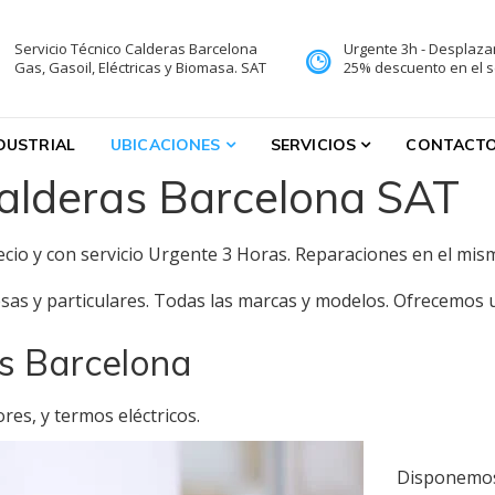
Servicio Técnico Calderas Barcelona
Urgente 3h - Desplaza
ervicio Técnico reparacione
Gas, Gasoil, Eléctricas y Biomasa. SAT
25% descuento en el se
ones
NDUSTRIAL
UBICACIONES
SERVICIOS
CONTACT
alderas Barcelona SAT
cio y con servicio Urgente 3 Horas. Reparaciones en el mism
as y particulares. Todas las marcas y modelos. Ofrecemos un
s Barcelona
res, y termos eléctricos.
Disponemos 