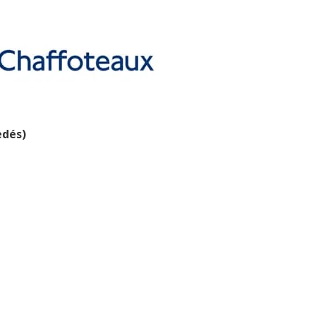
edés)