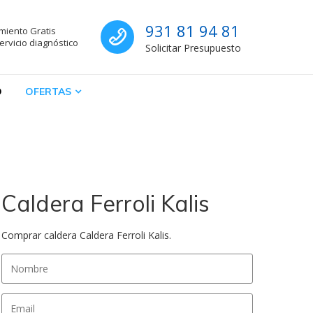
Sat calderas Barc
931 81 94 81
miento Gratis
s
rvicio diagnóstico
Solicitar Presupuesto
O
OFERTAS
Caldera Ferroli Kalis
Comprar caldera Caldera Ferroli Kalis.