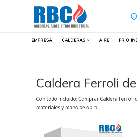
Skip to navigation
Skip to content
Calderas Barcelona S
Calderas Barcelona Servicio Técnico reparaci
EMPRESA
CALDERAS
AIRE
FRIO I
Caldera Ferroli d
Con todo incluido: Comprar Caldera Ferroli 
materiales y mano de obra.