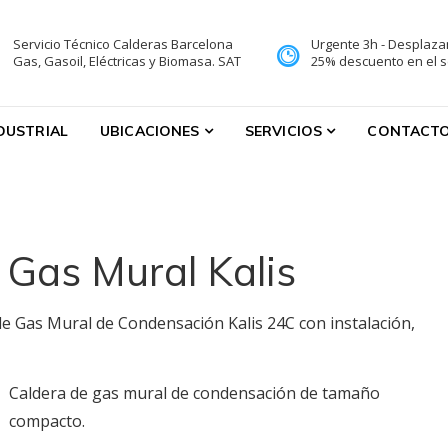
Servicio Técnico Calderas Barcelona
Urgente 3h - Desplaza
ervicio Técnico reparacione
Gas, Gasoil, Eléctricas y Biomasa. SAT
25% descuento en el se
ones
NDUSTRIAL
UBICACIONES
SERVICIOS
CONTACT
e Gas Mural Kalis
de Gas Mural de Condensación Kalis 24C con instalación,
Caldera de gas mural de condensación de tamaño
compacto.