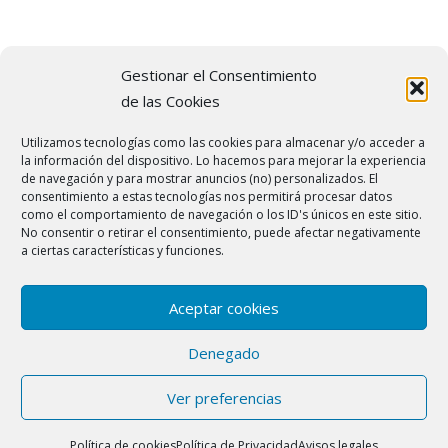
Gestionar el Consentimiento
de las Cookies
Síguenos en las Redes
Utilizamos tecnologías como las cookies para almacenar y/o acceder a
Sociales
la información del dispositivo. Lo hacemos para mejorar la experiencia
de navegación y para mostrar anuncios (no) personalizados. El
consentimiento a estas tecnologías nos permitirá procesar datos
como el comportamiento de navegación o los ID's únicos en este sitio.
No consentir o retirar el consentimiento, puede afectar negativamente
a ciertas características y funciones.
© 2022
Reparación Calderas Barcelona
| Teléfono:
931 81 94 81
|
Carrer del Doctor Zamenhof, 1, bajos 3
local 08800 Vilanova i la
Aceptar cookies
Geltrú (Barcelona) |
Avisos legales
|
Cookies
|
Política de privacidad
Denegado
En esta web, existen logos de marcas registradas. Ofrecemos
Ver preferencias
asistencia técnica en Barcelona a domicilio aunque no somos el
servicio técnico oficial de las mismas.
Política de cookies
Política de Privacidad
Avisos legales