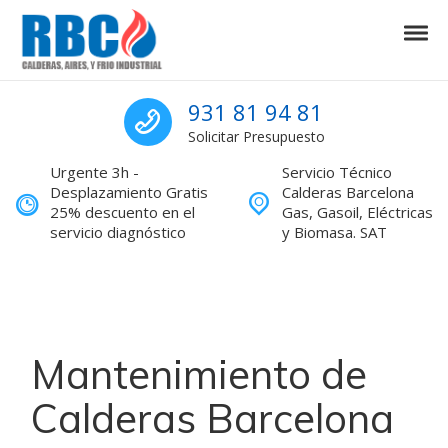
Skip to navigation
Skip to content
Tog
Calderas Barcelona Servicio Técnic
Calderas Barcelona Servicio Técnico reparaciones
Sat calderas Barcel
931 81 94 81
Solicitar Presupuesto
Urgente 3h -
Servicio Técnico
Desplazamiento Gratis
Calderas Barcelona
25% descuento en el
Gas, Gasoil, Eléctricas
servicio diagnóstico
y Biomasa. SAT
Mantenimiento de
Calderas Barcelona