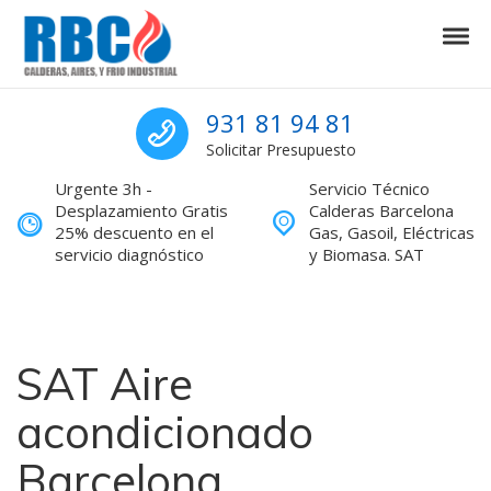
Skip to navigation
Skip to content
Tog
Calderas Barcelona Servicio Técnic
Calderas Barcelona Servicio Técnico reparaciones
Sat calderas Barcel
931 81 94 81
Solicitar Presupuesto
Urgente 3h -
Servicio Técnico
Desplazamiento Gratis
Calderas Barcelona
25% descuento en el
Gas, Gasoil, Eléctricas
servicio diagnóstico
y Biomasa. SAT
SAT Aire
acondicionado
Barcelona