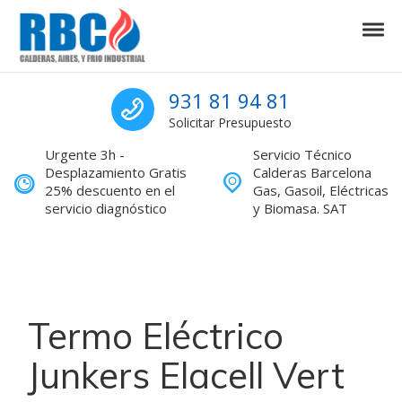
Skip to navigation
Skip to content
Tog
Calderas Barcelona Servicio Técnic
Calderas Barcelona Servicio Técnico reparaciones
Sat calderas Barcel
931 81 94 81
Solicitar Presupuesto
Urgente 3h -
Servicio Técnico
Desplazamiento Gratis
Calderas Barcelona
25% descuento en el
Gas, Gasoil, Eléctricas
servicio diagnóstico
y Biomasa. SAT
Termo Eléctrico
Junkers Elacell Vert