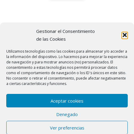
Gestionar el Consentimiento
de las Cookies
Síguenos en las Redes
Utilizamos tecnologías como las cookies para almacenar y/o acceder a
Sociales
la información del dispositivo. Lo hacemos para mejorar la experiencia
de navegación y para mostrar anuncios (no) personalizados. El
consentimiento a estas tecnologías nos permitirá procesar datos
como el comportamiento de navegación o los ID's únicos en este sitio.
No consentir o retirar el consentimiento, puede afectar negativamente
a ciertas características y funciones.
© 2022
Reparación Calderas Barcelona
| Teléfono:
931 81 94 81
|
Carrer del Doctor Zamenhof, 1, bajos 3
local 08800 Vilanova i la
Aceptar cookies
Geltrú (Barcelona) |
Avisos legales
|
Cookies
|
Política de privacidad
Denegado
En esta web, existen logos de marcas registradas. Ofrecemos
Ver preferencias
asistencia técnica en Barcelona a domicilio aunque no somos el