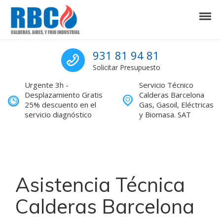
Skip to navigation
Skip to content
Tog
Calderas Barcelona Servicio Técnic
Calderas Barcelona Servicio Técnico reparaciones
Sat calderas Barcel
931 81 94 81
Solicitar Presupuesto
Urgente 3h -
Servicio Técnico
Desplazamiento Gratis
Calderas Barcelona
25% descuento en el
Gas, Gasoil, Eléctricas
servicio diagnóstico
y Biomasa. SAT
Asistencia Técnica
Calderas Barcelona