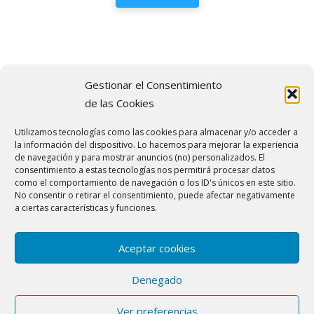
Gestionar el Consentimiento
de las Cookies
Síguenos en las Redes
Utilizamos tecnologías como las cookies para almacenar y/o acceder a
Sociales
la información del dispositivo. Lo hacemos para mejorar la experiencia
de navegación y para mostrar anuncios (no) personalizados. El
consentimiento a estas tecnologías nos permitirá procesar datos
como el comportamiento de navegación o los ID's únicos en este sitio.
No consentir o retirar el consentimiento, puede afectar negativamente
a ciertas características y funciones.
© 2022
Reparación Calderas Barcelona
| Teléfono:
931 81 94 81
|
Carrer del Doctor Zamenhof, 1, bajos 3
local 08800 Vilanova i la
Aceptar cookies
Geltrú (Barcelona) |
Avisos legales
|
Cookies
|
Política de privacidad
Denegado
En esta web, existen logos de marcas registradas. Ofrecemos
Ver preferencias
asistencia técnica en Barcelona a domicilio aunque no somos el