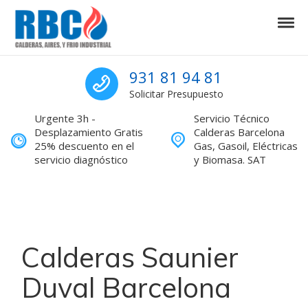
Skip to navigation
Skip to content
Tog
Calderas Barcelona Servicio Técnic
Calderas Barcelona Servicio Técnico reparaciones
Sat calderas Barcel
931 81 94 81
Solicitar Presupuesto
Urgente 3h -
Servicio Técnico
Desplazamiento Gratis
Calderas Barcelona
25% descuento en el
Gas, Gasoil, Eléctricas
servicio diagnóstico
y Biomasa. SAT
Calderas Saunier
Duval Barcelona